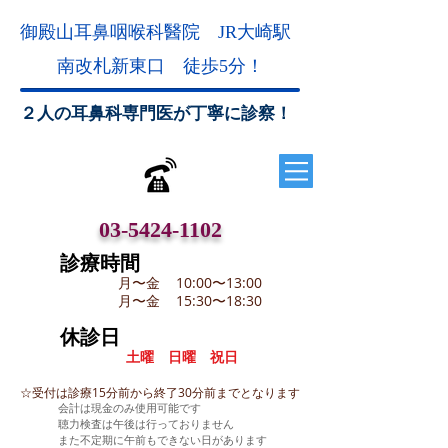
御殿山耳鼻咽喉科醫院 JR
大崎駅
南改札
新東口
徒歩5分！
２人の耳鼻科専門医が丁寧に診察！
03-5424-1102
診療時間
月〜金 10:00〜13:00
月〜金
15:30〜18:30
休診日
土曜 日曜 祝日
☆受付は診療15分前から終了30分前までとなります
​会計は現金のみ使用可能です
聴力検査は午後は行っておりません
また不定期に午前もできない日があります